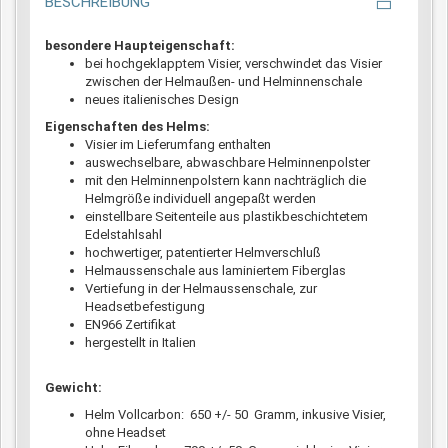
BESCHREIBUNG
besondere Haupteigenschaft:
bei hochgeklapptem Visier, verschwindet das Visier
zwischen der Helmaußen- und Helminnenschale
neues italienisches Design
Eigenschaften des Helms:
Visier im Lieferumfang enthalten
auswechselbare, abwaschbare Helminnenpolster
mit den Helminnenpolstern kann nachträglich die
Helmgröße individuell angepaßt werden
einstellbare Seitenteile aus plastikbeschichtetem
Edelstahlsahl
hochwertiger, patentierter Helmverschluß
Helmaussenschale aus laminiertem Fiberglas
Vertiefung in der Helmaussenschale, zur
Headsetbefestigung
EN966 Zertifikat
hergestellt in Italien
Gewicht:
Helm Vollcarbon: 650 +/- 50 Gramm, inkusive Visier,
ohne Headset