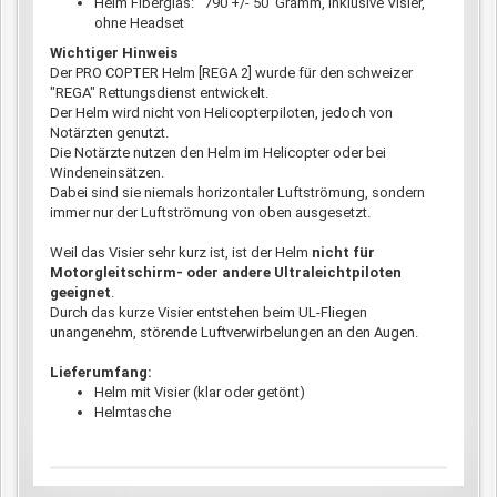
Helm Fiberglas: 790 +/- 50 Gramm, inklusive Visier,
ohne Headset
Wichtiger Hinweis
Der PRO COPTER Helm [REGA 2] wurde für den schweizer
"REGA" Rettungsdienst entwickelt.
Der Helm wird nicht von Helicopterpiloten, jedoch von
Notärzten genutzt.
Die Notärzte nutzen den Helm im Helicopter oder bei
Windeneinsätzen.
Dabei sind sie niemals horizontaler Luftströmung, sondern
immer nur der Luftströmung von oben ausgesetzt.
Weil das Visier sehr kurz ist, ist der Helm
nicht für
Motorgleitschirm- oder andere Ultraleichtpiloten
geeignet
.
Durch das kurze Visier entstehen beim UL-Fliegen
unangenehm, störende Luftverwirbelungen an den Augen.
Lieferumfang:
Helm mit Visier (klar oder getönt)
Helmtasche