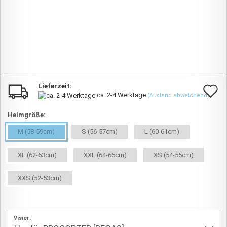
Lieferzeit:
A
ca. 2-4 Werktage
(Ausland abweichend)
d
Helmgröße:
M
M (58-59cm)
S (56-57cm)
L (60-61cm)
XL (62-63cm)
XXL (64-65cm)
XS (54-55cm)
XXS (52-53cm)
Visier: