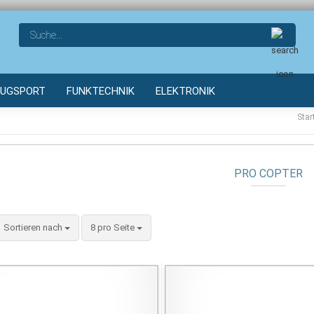
Such
LUGSPORT
FUNKTECHNIK
ELEKTRONIK
Star
PRO COPTER
Sortieren nach
pro Seite
Sortieren nach
8 pro Seite