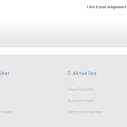
1
bis
3
(von insgesam
über
Aktuelles
Neue Produkte
Rundschreiben
rmation
Wetterinformationen