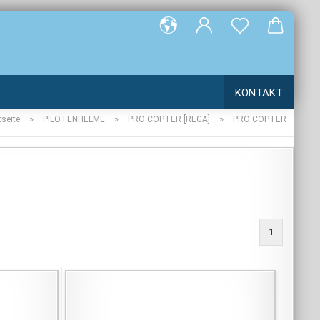
e...
KONTAKT
»
»
»
tseite
PILOTENHELME
PRO COPTER [REGA]
PRO COPTER
1