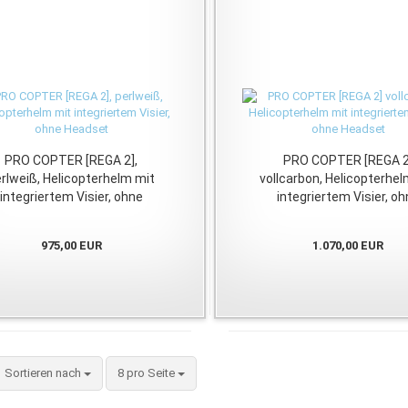
PRO COPTER [REGA 2],
PRO COPTER [REGA 2
rlweiß, Helicopterhelm mit
vollcarbon, Helicopterhel
integriertem Visier, ohne
integriertem Visier, o
Headset
Headset
975,00 EUR
1.070,00 EUR
Sortieren nach
pro Seite
Sortieren nach
8 pro Seite