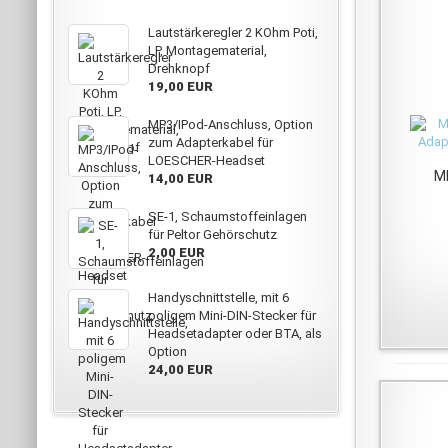
Lautstärkeregler 2 KOhm Poti,
LP, Montagematerial,
Drehknopf
19,00 EUR
MP3/IPod-Anschluss, Option
zum Adapterkabel für
LOESCHER-Headset
MP
14,00 EUR
SE-1, Schaumstoffeinlagen
für Peltor Gehörschutz
2,00 EUR
Handyschnittstelle, mit 6
poligem Mini-DIN-Stecker für
Headsetadapter oder BTA, als
Option
24,00 EUR