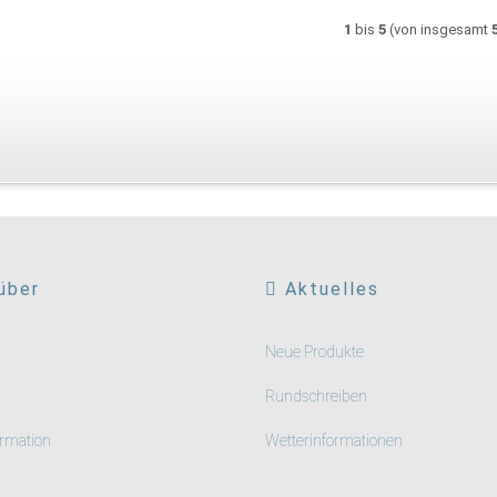
1
bis
5
(von insgesamt
über
Aktuelles
Neue Produkte
Rundschreiben
rmation
Wetterinformationen