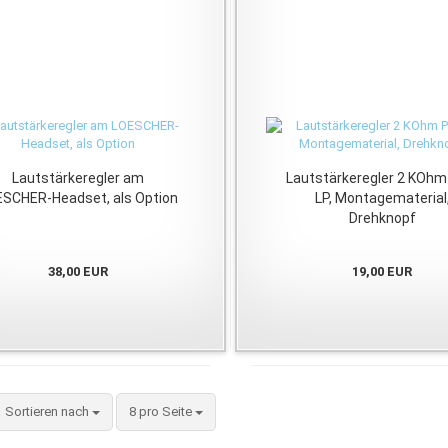
Lautstärkeregler am
Lautstärkeregler 2 KOhm 
SCHER-Headset, als Option
LP, Montagematerial
Drehknopf
38,00 EUR
19,00 EUR
Sortieren nach
pro Seite
Sortieren nach
8 pro Seite