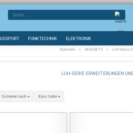
Such
LUGSPORT
FUNKTECHNIK
ELEKTRONIK
»
»
Startseite
HEADSETS
LUH-Serie L
LUH-SERIE ERWEITERUNGEN UN
Sortieren nach
pro Seite
Sortieren nach
8 pro Seite