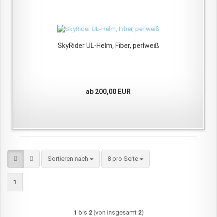
SkyRider UL-Helm, Fiber, perlweiß
ab 200,00 EUR
Sortieren nach
pro Seite
Sortieren nach
8 pro Seite
1
1
bis
2
(von insgesamt
2
)