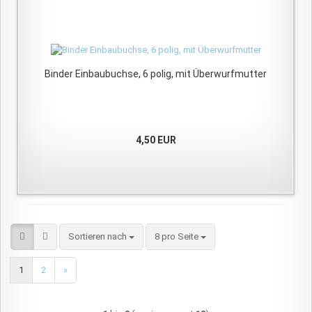
Binder Einbaubuchse, 6 polig, mit Überwurfmutter
4,50 EUR
Sortieren nach
pro Seite
Sortieren nach
8 pro Seite
1
2
»