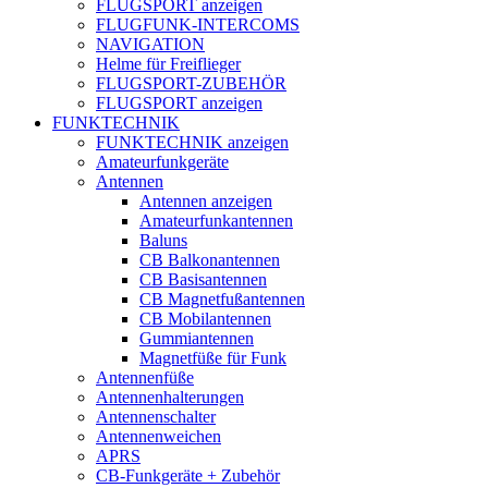
FLUGSPORT anzeigen
FLUGFUNK-INTERCOMS
NAVIGATION
Helme für Freiflieger
FLUGSPORT-ZUBEHÖR
FLUGSPORT anzeigen
FUNKTECHNIK
FUNKTECHNIK anzeigen
Amateurfunkgeräte
Antennen
Antennen anzeigen
Amateurfunkantennen
Baluns
CB Balkonantennen
CB Basisantennen
CB Magnetfußantennen
CB Mobilantennen
Gummiantennen
Magnetfüße für Funk
Antennenfüße
Antennenhalterungen
Antennenschalter
Antennenweichen
APRS
CB-Funkgeräte + Zubehör