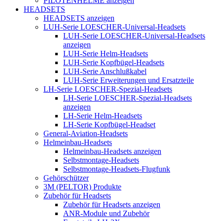
PILOTENHELME anzeigen
HEADSETS
HEADSETS anzeigen
LUH-Serie LOESCHER-Universal-Headsets
LUH-Serie LOESCHER-Universal-Headsets
anzeigen
LUH-Serie Helm-Headsets
LUH-Serie Kopfbügel-Headsets
LUH-Serie Anschlußkabel
LUH-Serie Erweiterungen und Ersatzteile
LH-Serie LOESCHER-Spezial-Headsets
LH-Serie LOESCHER-Spezial-Headsets
anzeigen
LH-Serie Helm-Headsets
LH-Serie Kopfbügel-Headset
General-Aviation-Headsets
Helmeinbau-Headsets
Helmeinbau-Headsets anzeigen
Selbstmontage-Headsets
Selbstmontage-Headsets-Flugfunk
Gehörschützer
3M (PELTOR) Produkte
Zubehör für Headsets
Zubehör für Headsets anzeigen
ANR-Module und Zubehör