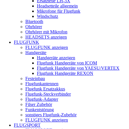
Ersatzteile LH-3X
Headsetteile allgemein
Mikrofone für Flugfunk
Windschutz
Bluetooth
Ohrhörer
Ohrhörer mit Mikrofon
HEADSETS anzeigen
FLUGFUNK
FLUGFUNK anzeigen
Handgeräte
Handgeräte anzeigen
Flugfunk Handgeräte von ICOM
Flugfunk Handgeräte von YAESU/VERTEX
Flugfunk Handgeräte REXON
Festeinbau
Flugfunkantennen
Flugfunk Ersatzakkus
Flugfunk-Steckverbinder
Flugfunk-Adapter
Filser Zubehör
Funkentstörung
sonstiges Flugfunk-Zubehör
FLUGFUNK anzeigen
FLUGSPORT