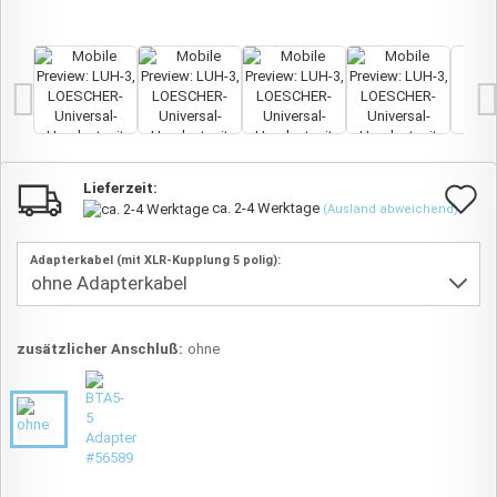
Lieferzeit:
A
ca. 2-4 Werktage
(Ausland abweichend)
d
Adapterkabel (mit XLR-Kupplung 5 polig):
M
zusätzlicher Anschluß:
ohne