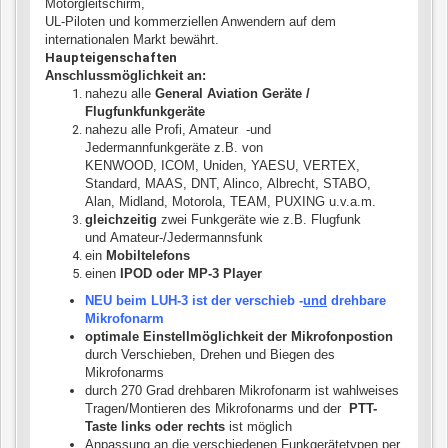
Motorgleitschirm,
UL-Piloten
und kommerziellen Anwendern auf dem
internationalen Markt bewährt.
Haupteigenschaften
Anschlussmöglichkeit an:
nahezu alle
General Aviation Geräte /
Flugfunkfunkgeräte
nahezu alle Profi, Amateur -und
Jedermannfunkgeräte z.B. von
KENWOOD, ICOM, Uniden, YAESU, VERTEX,
Standard, MAAS, DNT, Alinco, Albrecht,
STABO,
Alan, Midland, Motorola, TEAM, PUXING u.v.a.m.
gleichzeitig
zwei Funkgeräte wie z.B. Flugfunk
und Amateur-/Jedermannsfunk
ein
Mobiltelefons
einen
IPOD oder MP-3 Player
NEU beim LUH-3
ist der verschieb -
und
drehbare
Mikrofonarm
optimale Einstellmöglichkeit der Mikrofonpostion
durch Verschieben, Drehen und Biegen des
Mikrofonarms
durch 270 Grad drehbaren Mikrofonarm ist wahlweises
Tragen/Montieren des Mikrofonarms und der
PTT-
Taste links oder rechts
ist möglich
Anpassung an die verschiedenen Funkgerätetypen per