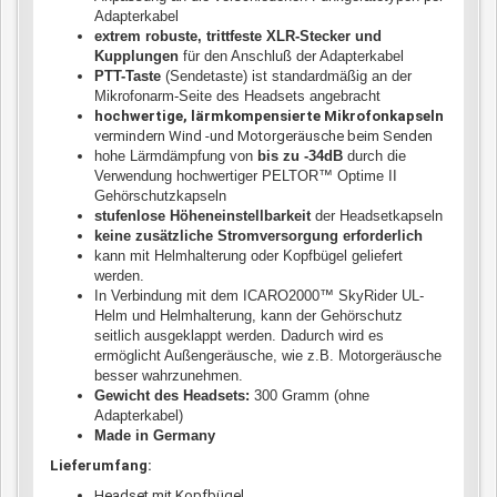
Adapterkabel
extrem robuste, trittfeste XLR-Stecker und
Kupplungen
für den Anschluß der Adapterkabel
PTT-Taste
(Sendetaste) ist standardmäßig an der
Mikrofonarm-Seite des Headsets angebracht
hochwertige, lärmkompensierte
Mikrofonkapseln
vermindern Wind -und Motorgeräusche beim Senden
hohe Lärmdämpfung von
bis zu -34dB
durch die
Verwendung hochwertiger PELTOR™ Optime II
Gehörschutzkapseln
stufenlose Höheneinstellbarkeit
der Headsetkapseln
keine zusätzliche Stromversorgung erforderlich
kann mit Helmhalterung oder Kopfbügel geliefert
werden.
In Verbindung mit dem ICARO2000™ SkyRider UL-
Helm und Helmhalterung, kann der Gehörschutz
seitlich ausgeklappt werden. Dadurch wird es
ermöglicht Außengeräusche, wie z.B. Motorgeräusche
besser wahrzunehmen.
Gewicht des Headsets:
300 Gramm (ohne
Adapterkabel)
Made in Germany
Lieferumfang:
Headset mit Kopfbügel