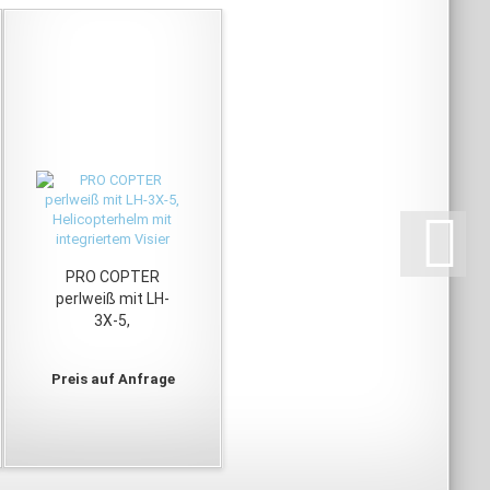
PRO COPTER
perlweiß mit LH-
3X-5,
Helicopterhelm
mit integriertem
Preis auf Anfrage
Visier