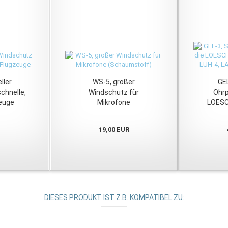
ller
WS-5, großer
GEL
chnelle,
Windschutz für
Ohrp
euge
Mikrofone
LOESC
(Schaumstoff)
LUH-X
LA
19,00 EUR
DIESES PRODUKT IST Z.B. KOMPATIBEL ZU: