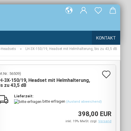
e...
KONTAKT
»
m-Headsets
LH-3X-150/19, Headset mit Helmhalterung, bis zu 43,5 dB
Auf
rt.Nr.:
56509
)
H-3X-150/19, Headset mit Helmhalterung,
den
is zu 43,5 dB
Merkz
Lieferzeit:
bitte erfragen
(Ausland abweichend)
398,00 EUR
inkl. 19% MwSt. zzgl.
Versand