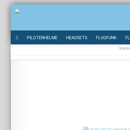
PILOTENHELME
HEADSETS
FLUGFUNK
F
Startse