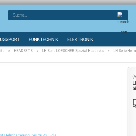
Such
LUGSPORT
FUNKTECHNIK
ELEKTRONIK
»
»
»
ite
HEADSETS
LH-Serie LOESCHER-Spezial-Headsets
LH-Serie Hel
(A
L
b