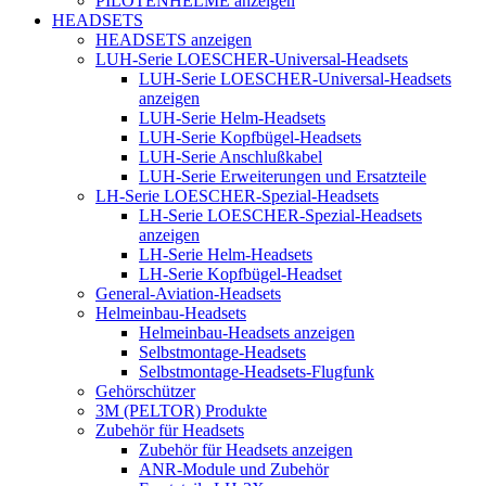
PILOTENHELME anzeigen
HEADSETS
HEADSETS anzeigen
LUH-Serie LOESCHER-Universal-Headsets
LUH-Serie LOESCHER-Universal-Headsets
anzeigen
LUH-Serie Helm-Headsets
LUH-Serie Kopfbügel-Headsets
LUH-Serie Anschlußkabel
LUH-Serie Erweiterungen und Ersatzteile
LH-Serie LOESCHER-Spezial-Headsets
LH-Serie LOESCHER-Spezial-Headsets
anzeigen
LH-Serie Helm-Headsets
LH-Serie Kopfbügel-Headset
General-Aviation-Headsets
Helmeinbau-Headsets
Helmeinbau-Headsets anzeigen
Selbstmontage-Headsets
Selbstmontage-Headsets-Flugfunk
Gehörschützer
3M (PELTOR) Produkte
Zubehör für Headsets
Zubehör für Headsets anzeigen
ANR-Module und Zubehör