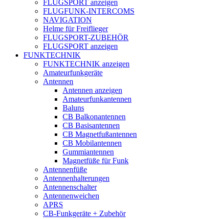
FLUGSPORT anzeigen
FLUGFUNK-INTERCOMS
NAVIGATION
Helme für Freiflieger
FLUGSPORT-ZUBEHÖR
FLUGSPORT anzeigen
FUNKTECHNIK
FUNKTECHNIK anzeigen
Amateurfunkgeräte
Antennen
Antennen anzeigen
Amateurfunkantennen
Baluns
CB Balkonantennen
CB Basisantennen
CB Magnetfußantennen
CB Mobilantennen
Gummiantennen
Magnetfüße für Funk
Antennenfüße
Antennenhalterungen
Antennenschalter
Antennenweichen
APRS
CB-Funkgeräte + Zubehör