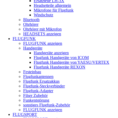
Ersatzteile LH-3X
Headsetteile allgemein
Mikrofone für Flugfunk
Windschutz
Bluetooth
Ohrhörer
Ohrhörer mit Mikrofon
HEADSETS anzeigen
FLUGFUNK
FLUGFUNK anzeigen
Handgeräte
Handgeräte anzeigen
Flugfunk Handgeräte von ICOM
Flugfunk Handgeräte von YAESU/VERTEX
Flugfunk Handgeräte REXON
Festeinbau
Flugfunkantennen
Flugfunk Ersatzakkus
Flugfunk-Steckverbinder
Flugfunk-Adapter
Filser Zubehör
Funkentstörung
sonstiges Flugfunk-Zubehör
FLUGFUNK anzeigen
FLUGSPORT