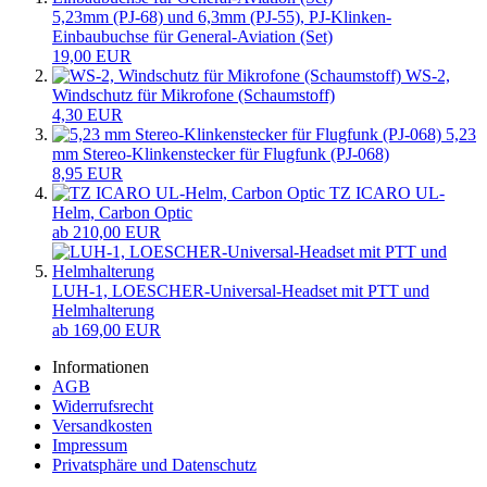
5,23mm (PJ-68) und 6,3mm (PJ-55), PJ-Klinken-
Einbaubuchse für General-Aviation (Set)
19,00 EUR
WS-2,
Windschutz für Mikrofone (Schaumstoff)
4,30 EUR
5,23
mm Stereo-Klinkenstecker für Flugfunk (PJ-068)
8,95 EUR
TZ ICARO UL-
Helm, Carbon Optic
ab 210,00 EUR
LUH-1, LOESCHER-Universal-Headset mit PTT und
Helmhalterung
ab 169,00 EUR
Informationen
AGB
Widerrufsrecht
Versandkosten
Impressum
Privatsphäre und Datenschutz