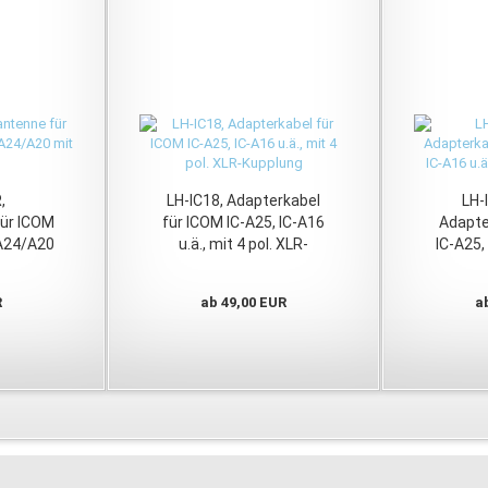
,
LH-IC18, Adapterkabel
LH-
ür ICOM
für ICOM IC-A25, IC-A16
Adapte
A24/A20
u.ä., mit 4 pol. XLR-
IC-A25,
Kupplung
po
R
ab 49,00 EUR
a