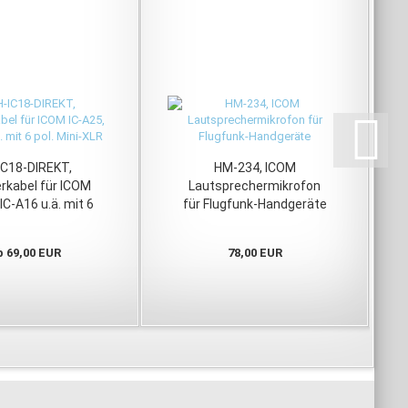
IC18-DIREKT,
HM-234, ICOM
rkabel für ICOM
Lautsprechermikrofon
 IC-A16 u.ä. mit 6
für Flugfunk-Handgeräte
l. Mini-XLR
b 69,00 EUR
78,00 EUR