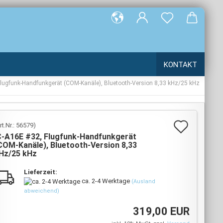
e...
KONTAKT
Flugfunk-Handfunkgerät (COM-Kanäle), Bluetooth-Version 8,33 kHz/25 kHz
Auf
rt.Nr.:
56579
)
C-A16E #32, Flugfunk-Handfunkgerät
den
COM-Kanäle), Bluetooth-Version 8,33
Hz/25 kHz
Merkz
Lieferzeit:
ca. 2-4 Werktage
(Ausland
abweichend)
319,00 EUR