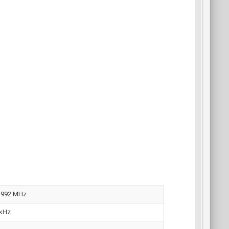
6,992 MHz
 kHz