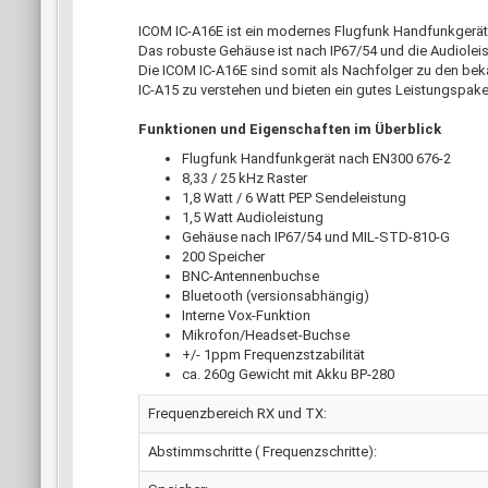
ICOM IC-A16E ist ein modernes Flugfunk Handfunkgerät 
Das robuste Gehäuse ist nach IP67/54 und die Audioleist
Die ICOM IC-A16E sind somit als Nachfolger zu den be
IC-A15 zu verstehen und bieten ein gutes Leistungspake
Funktionen und Eigenschaften im Überblick
Flugfunk Handfunkgerät nach EN300 676-2
8,33 / 25 kHz Raster
1,8 Watt / 6 Watt PEP Sendeleistung
1,5 Watt Audioleistung
Gehäuse nach IP67/54 und MIL-STD-810-G
200 Speicher
BNC-Antennenbuchse
Bluetooth (versionsabhängig)
Interne Vox-Funktion
Mikrofon/Headset-Buchse
+/- 1ppm Frequenzstzabilität
ca. 260g Gewicht mit Akku BP-280
Frequenzbereich RX und TX:
Abstimmschritte ( Frequenzschritte):