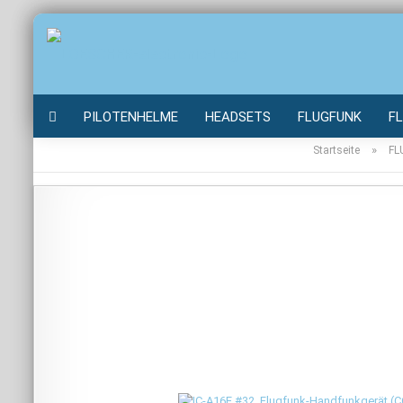
PILOTENHELME
HEADSETS
FLUGFUNK
F
»
Startseite
FL