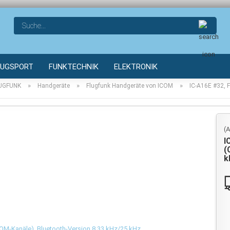
Such
LUGSPORT
FUNKTECHNIK
ELEKTRONIK
»
»
»
UGFUNK
Handgeräte
Flugfunk Handgeräte von ICOM
IC-A16E #32, 
(A
I
(
k