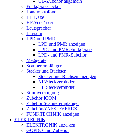
CB-Zubehör allgemein
Funkgerätestecker
Handmikrofone
HF-Kabel
HF-Verstärker
Lautsprecher
Literatur
LPD und PMR
LPD und PMR anzeigen
LPD- und PMR-Funkgeräte
LPD- und PMR-Zubehör
Meßgeräte
Scannerempfänger
Stecker und Buchsen
Stecker und Buchsen anzeigen
NF-Steckverbinder
HF-Steckverbinder
Stromversorgung
Zubehör ICOM
Zubehör Scannerempfänger
Zubehör-YAESU/VEREX
FUNKTECHNIK anzeigen
ELEKTRONIK
ELEKTRONIK anzeigen
GOPRO und Zubehör