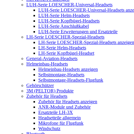
LUH-Serie LOESCHER-Universal-Headsets
LUH-Serie LOESCHER-Universal-Headsets anze
LUH-Serie Helm-Headsets
LUH-Serie Kopfbügel-Headsets
LUH-Serie Anschlußkabel
LUH-Serie Erweiterungen und Ersatzteile
LH-Serie LOESCHER-Spezial-Headsets
LH-Serie LOESCHER-Spezial-Headsets anzeige
LH-Serie Helm-Headsets
LH-Serie Kopfbügel-Headset
General-Aviation-Headsets
Helmeinbau-Headsets
Helmeinbau-Headsets anzeigen
Selbstmontage-Headsets
Selbstmontage-Headsets-Flugfunk
Gehörschützer
3M (PELTOR) Produkte
Zubehör für Headsets
Zubehör für Headsets anzeigen
ANR-Module und Zubehör
Ersatzteile LH-3X
Headsetteile allgemein
Mikrofone für Flugfunk
Windschutz
Bluetooth