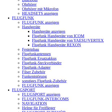
Ohrhörer
Ohrhörer mit Mikrofon
HEADSETS anzeigen
FLUGFUNK
FLUGFUNK anzeigen
Handgeräte
Handgeräte anzeigen
Flugfunk Handgeräte von ICOM
Flugfunk Handgeräte von YAESU/VERTEX
Flugfunk Handgeräte REXON
Festeinbau
Flugfunkantennen
Flugfunk Ersatzakkus
Flugfunk-Steckverbinder
Flugfunk-Adapter
Filser Zubehör
Funkentstörung
sonstiges Flugfunk-Zubehör
FLUGFUNK anzeigen
FLUGSPORT
FLUGSPORT anzeigen
FLUGFUNK-INTERCOMS
NAVIGATION
Helme für Freiflieger