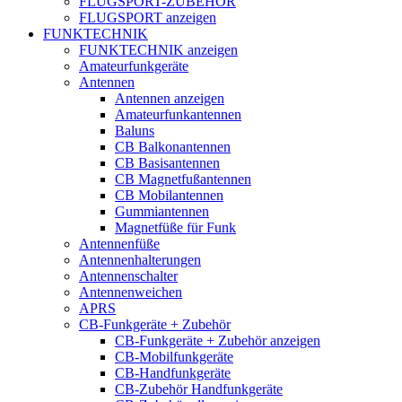
FLUGSPORT-ZUBEHÖR
FLUGSPORT anzeigen
FUNKTECHNIK
FUNKTECHNIK anzeigen
Amateurfunkgeräte
Antennen
Antennen anzeigen
Amateurfunkantennen
Baluns
CB Balkonantennen
CB Basisantennen
CB Magnetfußantennen
CB Mobilantennen
Gummiantennen
Magnetfüße für Funk
Antennenfüße
Antennenhalterungen
Antennenschalter
Antennenweichen
APRS
CB-Funkgeräte + Zubehör
CB-Funkgeräte + Zubehör anzeigen
CB-Mobilfunkgeräte
CB-Handfunkgeräte
CB-Zubehör Handfunkgeräte