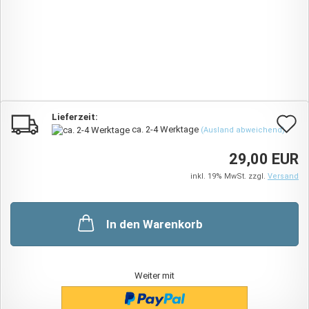
Lieferzeit:
A
ca. 2-4 Werktage
(Ausland abweichend)
d
29,00 EUR
M
inkl. 19% MwSt. zzgl.
Versand
In den Warenkorb
Weiter mit