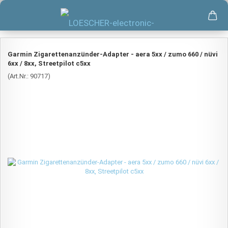
Garmin Zigarettenanzünder-Adapter - aera 5xx / zumo 660 / nüvi
6xx / 8xx, Streetpilot c5xx
(Art.Nr.:
90717
)