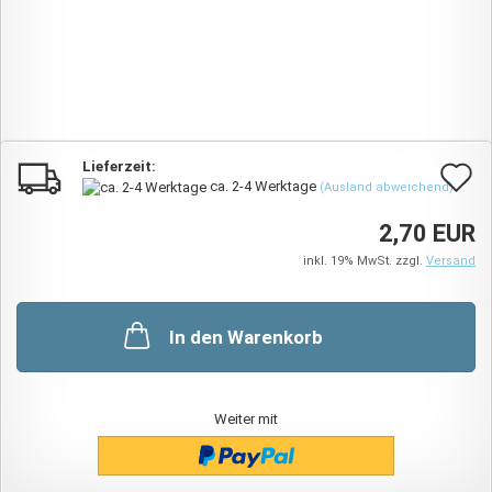
Lieferzeit:
A
ca. 2-4 Werktage
(Ausland abweichend)
d
2,70 EUR
M
inkl. 19% MwSt. zzgl.
Versand
In den Warenkorb
Weiter mit