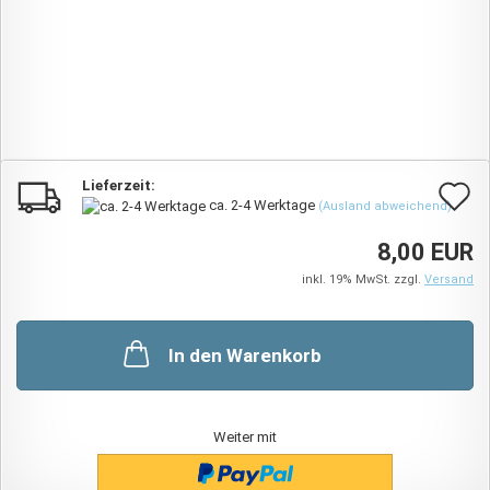
Lieferzeit:
A
ca. 2-4 Werktage
(Ausland abweichend)
d
8,00 EUR
M
inkl. 19% MwSt. zzgl.
Versand
In den Warenkorb
Weiter mit